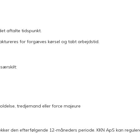
et aftalte tidspunkt.
ureres for forgæves kørsel og tabt arbejdstid.
særskilt:
oldelse, tredjemand eller force majeure
 dækker den efterfølgende 12-måneders periode. KKN ApS kan reguler