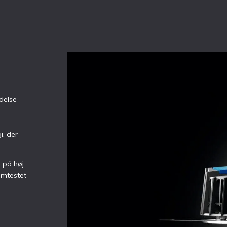
delse
i, der
 på høj
emtestet